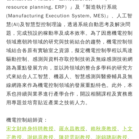
resource planning, ERP）』及『製造執行系統
(Manufacturing Execution System, MES)』、人工智
慧(AI)及智慧型控制理論，透過系統自動思考及解決問
題，完成預設的稼動率及成本效率。為了因應機電控制
領域應朝跨領域的研究與技術結合的趨勢，機電控制領
域結合各原有實驗室之資源，擬定機電控制學程以馬達
驅動控制、感測與資料存取控制技術及無線感測技術網
路為重點發展方向，並以跨領域的整合多學科的研究方
式來結合人工智慧、機器人、智慧感測與醫療輔具及無
線網路來作為機電控制領域的發展重點特色。此外，本
系也持續與業界進行產學合作，開設相關課程及實務應
用專題並培育貼近產業之技術人力。
機電控制組師資：
宋文財終身特聘教授
、
羅永昌教授
、
賴秋庚教授
、
卜文
正教授
、
謝銘原教授
、
陳碧雲副教授
、
謝錦聰副教授
、