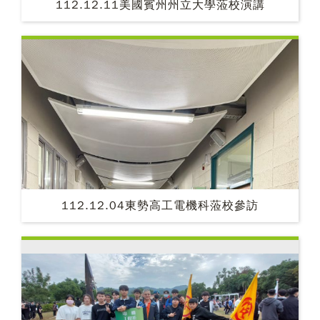
112.12.11美國賓州州立大學蒞校演講
112.12.04東勢高工電機科蒞校參訪