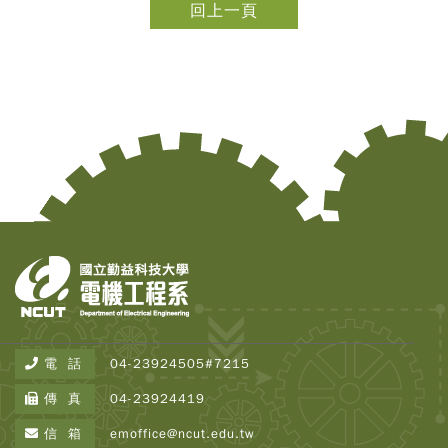
回上一頁
Copy
© 2
Tai
Instr
電 話
04-23924505#7215
Rese
Inst
傳 真
04-23924419
All R
Rese
信 箱
emoffice@ncut.edu.tw