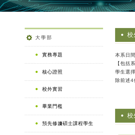
校
大學部
實務專題
本系日
【包括系
核心證照
學生選
除前述
校外實習
畢業門檻
校
預先修讀碩士課程學生