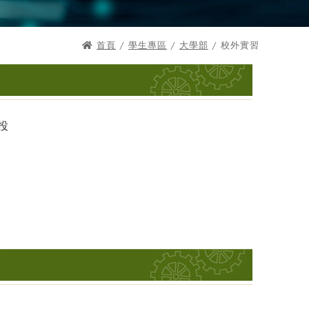
首頁
/
學生專區
/
大學部
/ 校外實習
投