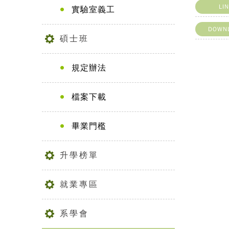
LI
實驗室義工
DOWN
碩士班
規定辦法
檔案下載
畢業門檻
升學榜單
就業專區
系學會