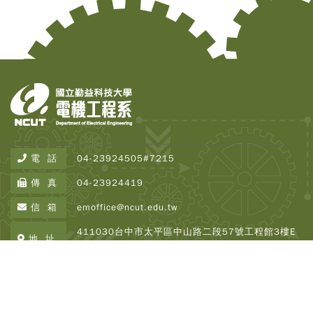
Copy
© 2
Tai
Instr
Rese
Inst
All R
電 話
04-23924505#7215
Rese
Desi
傳 真
04-23924419
B
Devi
信 箱
emoffice@ncut.edu.tw
瀏覽人
250
411030台中市太平區中山路二段57號工程館3樓E
地 址
337
Copyright © 2026 NCUT EE All Rights Reserved.
Designed By
DeviseTop
瀏覽人次 : 2507518