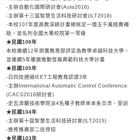
-主辦自動化國際研討會(Auto2018)
-主辦第十三屆智慧生活科技研討會(ILT2018)
-本校107年度高教深耕計畫總核定一億五千萬經費補
助，並名列全國大專校院第一等級
★
民國106
年
本校連續12年榮獲教育部評定為教學卓越科技大學，
並連續5年獲選推動發展典範科技大學計畫
★
民國105
年
-日四技通過IEET工程教育認證3年
-主辦International Automatic Control Conference
(CACS2016研討會)
-史瓦濟蘭技術學院派4名種子教師來本系交流、受訓
★
民國104
年
-主辦第十屆智慧生活科技研討會(ILT2015)
-進修推廣部二技停招
★
民國103
年