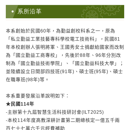
系所沿革
本系創始於民國60年，為勤益創校科系之一，原為
「私立勤益工業技藝專科學校電工技術科」，民國81
年本校創辦人張明將軍、王國秀女士捐獻給國家而改制
為「國立勤益工商專校」，先後於88年、96年分別改
制為「國立勤益技術學院」、「國立勤益科技大學」；
並陸續設立日間部四技班(91年)、碩士班(95年)、碩士
在職專班(98年)等。
本系重要發展沿革說明如下：
★
民國114
年
-主辦第十九屆智慧生活科技研討會(ILT2025)
-本校114年度高教深耕計畫第二期總核定一億五千兩
百七十七萬六千元經費補助