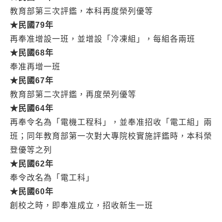
教育部第三次評鑑，本科再度榮列優等
★
民國79
年
再奉准增設一班，並增設「冷凍組」，每組各兩班
★
民國68
年
奉准再增一班
★
民國67
年
教育部第二次評鑑，再度榮列優等
★
民國64
年
再奉令名為「電機工程科」，並奉准招收「電工組」兩
班；同年教育部第一次對大專院校實施評鑑時，本科榮
登優等之列
★
民國62
年
奉令改名為「電工科」
★
民國60
年
創校之時，即奉准成立，招收新生一班