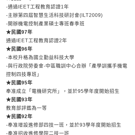
-通過IEET工程教育認證1年
-主辦第四屆智慧生活科技研討會(ILT2009)
-開辦機電控制產業碩士專班春季班
★
民國97
年
通過IEET工程教育認證2年
★
民國96
年
-本校升格為國立勤益科技大學
-與行政院勞委會-中區職訓中心合辦「產學訓攜手機電
控制四技專班」
★
民國95
年
奉准成立「電機研究所」，並於95學年度開始招生
★
民國93
年
教育部評鑑為一等
★
民國92
年
-奉准增設進修部四技一班，並於93學年度開始招生
-奉准招收進修學院二技一班