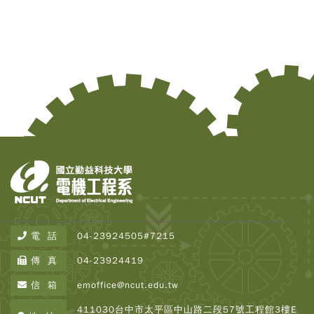
Copy
© 2
Tai
Instr
Rese
Inst
All R
電 話
04-23924505#7215
Rese
Desi
傳 真
04-23924419
B
Devi
信 箱
emoffice@ncut.edu.tw
瀏覽人
250
411030台中市太平區中山路二段57號工程館3樓E