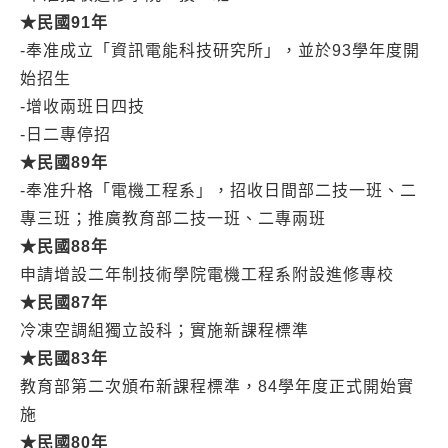
★
民國91
年
-奉准成立「資訊電能科技研究所」，並於93學年度開
始招生
-增收兩班日四技
-日二專停招
★
民國89
年
-奉准升格「電機工程系」，招收日間部二技一班、二
專三班；推廣教育部二技一班、二專兩班
★
民國88
年
申請增設二年制技術學院電機工程系附設進修專校
★
民國87
年
冷凍空調組獨立設科；實施新課程標準
★
民國83
年
教育部第二次頒布新課程標準，84學年度正式開始實
施
★
民國80
年