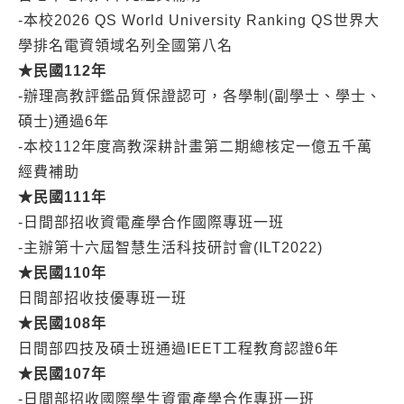
-本校2026 QS World University Ranking QS世界大
學排名電資領域名列全國第八名
★
民國112
年
-辦理高教評鑑品質保證認可，各學制(副學士、學士、
碩士)通過6年
-本校112年度高教深耕計畫第二期總核定一億五千萬
經費補助
★
民國111
年
-日間部招收資電產學合作國際專班一班
-主辦第十六屆智慧生活科技研討會(ILT2022)
★
民國110
年
日間部招收技優專班一班
★
民國108
年
日間部四技及碩士班通過IEET工程教育認證6年
★
民國107
年
-日間部招收國際學生資電產學合作專班一班