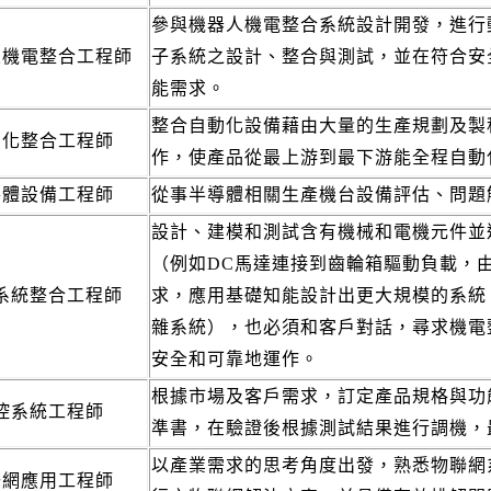
參與機器人機電整合系統設計開發，進行
人機電整合工程師
子系統之設計、整合與測試，並在符合安
能需求。
整合自動化設備藉由大量的生產規劃及製
動化整合工程師
作，使產品從最上游到最下游能全程自動
導體設備工程師
從事半導體相關生產機台設備評估、問題
設計、建模和測試含有機械和電機元件並
（例如DC馬達連接到齒輪箱驅動負載，
系統整合工程師
求，應用基礎知能設計出更大規模的系統
雜系統），也必須和客戶對話，尋求機電
安全和可靠地運作。
根據市場及客戶需求，訂定產品規格與功
控系統工程師
準書，在驗證後根據測試結果進行調機，
以產業需求的思考角度出發，熟悉物聯網
聯網應用工程師