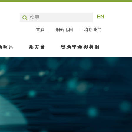
首頁
網站地圖
聯絡我們
動照片
系友會
獎助學金與募捐