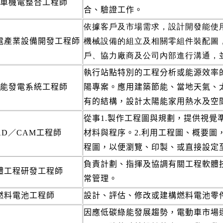
車機電整合工程師
合、驗證工作。
依據客戶及市場需求，設計開發能使
機械設備的組立及相關零組件裝配圖
電產業設備開發工程師
戶、協力廠商及公司內部進行溝通，
執行站點特別的工程分析或能源效率
能發電系統工程師
陽專案。應用建築節能、當地天氣、
有的結構，設計太陽能家用熱水及空
從事1.製作工程圖與規劃，提供視
AD／CAM工程師
材料與程序。2.利用工程圖、概要圖
程圖，以便瀏覽、印製、或直接設定
負責計劃、指揮及協調有關工程軟體
體工程研發工程師
常管理。
燃料電池工程師
設計、評估、修改或建構燃料電池零
因應低碳綠能發展趨勢，電動車市場