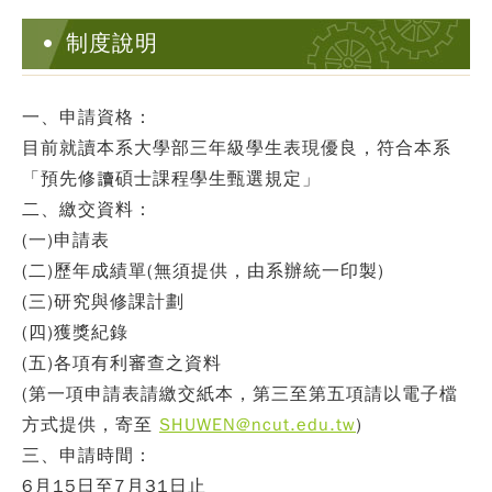
制度說明
一、申請資格
：
目前就讀本系大學部三年級學生表現優良，符合本系
「預先修讀碩士課程學生甄選規定」
二、繳交資料
：
(一)申請表
(二)歷年成績單(無須提供，由系辦統一印製)
(三)研究與修課計劃
(四)獲獎紀錄
(五)各項有利審查之資料
(第一項申請表請
繳交紙本
，第三至第五項請以
電子檔
方式提供，寄至
SHUWEN@ncut.edu.tw
)
三、申請時間
：
6月15日至7月31日止