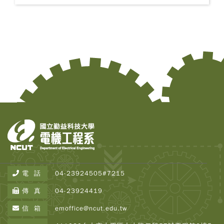
Copy
© 2
Tai
Instr
Rese
Inst
All R
電 話
04-23924505#7215
Rese
Desi
傳 真
04-23924419
B
Devi
信 箱
emoffice@ncut.edu.tw
瀏覽人
250