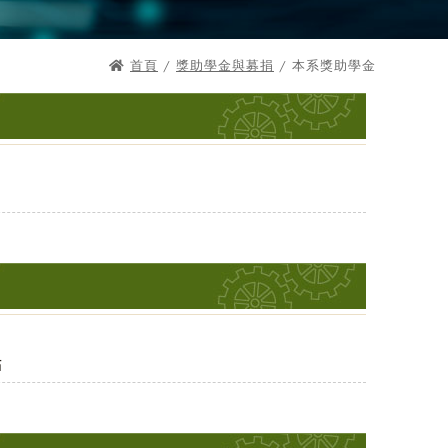
首頁
/
獎助學金與募捐
/ 本系獎助學金
點