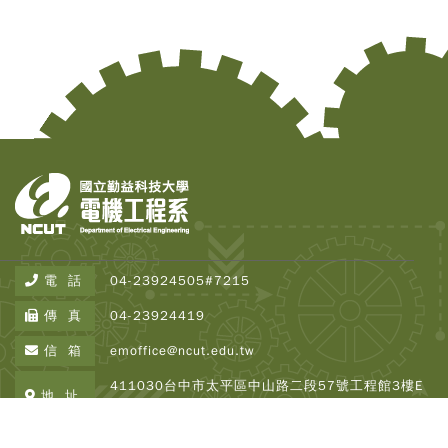
電 話
04-23924505#7215
Copy
傳 真
04-23924419
© 2
Tai
信 箱
emoffice@ncut.edu.tw
Instr
Rese
411030台中市太平區中山路二段57號工程館3樓E
地 址
Inst
337
All R
Rese
Copyright © 2026 NCUT EE All Rights Reserved.