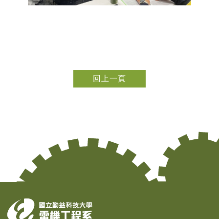
回上一頁
Copy
© 2
Tai