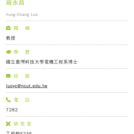
羅永昌
Yung-Chang Luo
職 稱
教授
學 歷
國立臺灣科技大學電機工程系博士
信 箱
luoyc@ncut.edu.tw
電 話
7282
研 究 室
工程館E236