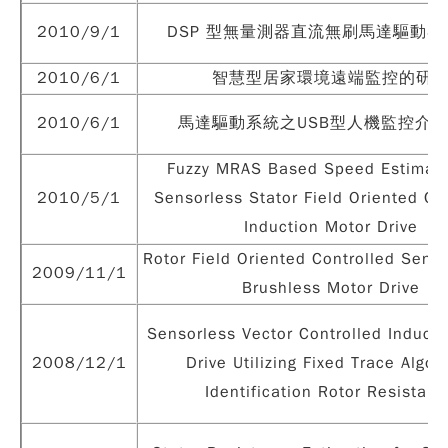
2010/9/1
DSP 型無量測器直流無刷馬達驅動器
2010/6/1
智慧型居家環境遠端監控的研
2010/6/1
馬達驅動系統之USB型人機監控介
Fuzzy MRAS Based Speed Estimati
2010/5/1
Sensorless Stator Field Oriented Co
Induction Motor Drive
Rotor Field Oriented Controlled Sens
2009/11/1
Brushless Motor Drive
Sensorless Vector Controlled Inducti
2008/12/1
Drive Utilizing Fixed Trace Algor
Identification Rotor Resistanc