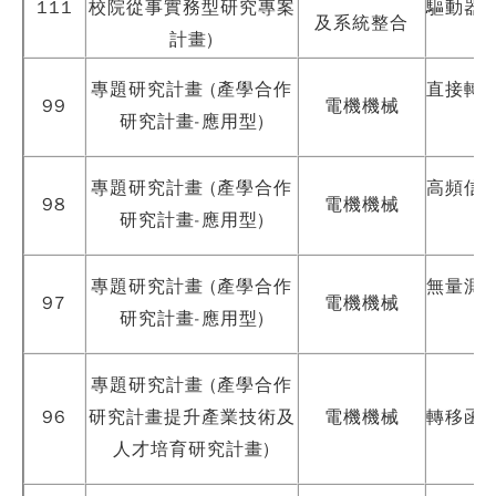
111
校院從事實務型研究專案
驅動器
及系統整合
計畫)
專題研究計畫 (產學合作
直接轉
99
電機機械
研究計畫-應用型)
專題研究計畫 (產學合作
高頻信
98
電機機械
研究計畫-應用型)
專題研究計畫 (產學合作
無量測
97
電機機械
研究計畫-應用型)
專題研究計畫 (產學合作
96
研究計畫提升產業技術及
電機機械
轉移函
人才培育研究計畫)