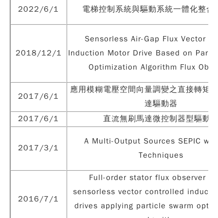
2022/6/1
電梯控制系統與驅動系統一體化整合
Sensorless Air-Gap Flux Vector Co
2018/12/1
Induction Motor Drive Based on Parti
Optimization Algorithm Flux Obse
應用模糊電壓空間向量調變之直接轉矩
2017/6/1
達驅動器
2017/6/1
直流無刷馬達微控制器型驅動
A Multi-Output Sources SEPIC wit
2017/3/1
Techniques
Full-order stator flux observer b
sensorless vector controlled inducti
2016/7/1
drives applying particle swarm opti