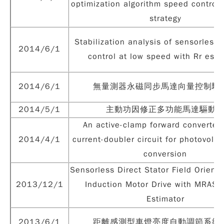
optimization algorithm speed controll
strategy
Stabilization analysis of sensorless 
2014/6/1
control at low speed with Rr esti
2014/6/1
無量測器永磁同步馬達向量控制驅
2014/5/1
主動功因修正多功能馬達驅動
An active-clamp forward converter 
2014/4/1
current-doubler circuit for photovolta
conversion
Sensorless Direct Stator Field Orient
2013/12/1
Induction Motor Drive with MRAS 
Estimator
2013/6/1
距離感測型車燈亮度自動調節系統