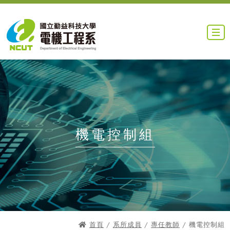
機電控制組
首頁
/
系所成員
/
專任教師
/ 機電控制組