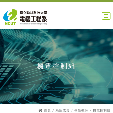
機電控制組
首頁
/
系所成員
/
專任教師
/ 機電控制組