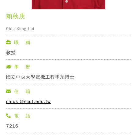
賴秋庚
Chiu-Keng Lai
職 稱
教授
學 歷
國立中央大學電機工程學系博士
信 箱
chiukl@ncut.edu.tw
電 話
7216