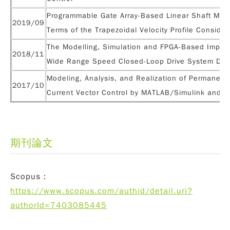
Programmable Gate Array-Based Linear Shaft Moto
2019/09
Terms of the Trapezoidal Velocity Profile Consider
The Modelling, Simulation and FPGA-Based Implem
2018/11
Wide Range Speed Closed-Loop Drive System Des
Modeling, Analysis, and Realization of Permanen
2017/10
Current Vector Control by MATLAB/Simulink and 
期刊論文
Scopus：
https://www.scopus.com/authid/detail.uri?
authorId=7403085445