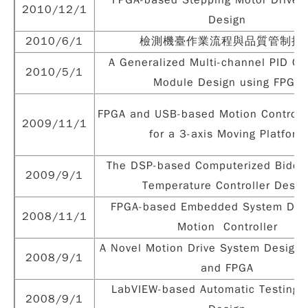
FPGA-based Stepping Motor Drive 
2010/12/1
Design
2010/6/1
檢測機臺作業流程與品質管制探
A Generalized Multi-channel PID Con
2010/5/1
Module Design using FPGA
FPGA and USB-based Motion Controll
2009/11/1
for a 3-axis Moving Platform
The DSP-based Computerized Bidet
2009/9/1
Temperature Controller Desig
FPGA-based Embedded System Desi
2008/11/1
Motion Controller
A Novel Motion Drive System Design 
2008/9/1
and FPGA
LabVIEW-based Automatic Testing 
2008/9/1