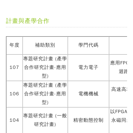
計畫與產學合作
年度
補助類別
學門代碼
專題研究計畫 (產學
應用FPG
107
合作研究計畫-應用
電力電子
迴路
型)
專題研究計畫 (產學
高速高精
106
合作研究計畫-應用
電機機械
型)
以FPGA
專題研究計畫 (一般
104
精密動態控制
永磁同步
研究計畫)