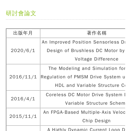
研討會論文
出版年月
著作名稱
An Improved Position Sensorless Dri
2020/6/1
Design of Brushless DC Motor by T
Voltage Difference
The Modeling and Simulation for C
2016/11/1
Regulation of PMSM Drive System usin
HDL and Variable Structure Cont
Coreless DC Motor Drive System De
2016/4/1
Variable Structure Scheme
An FPGA-Based Multiple-Axis Velocity
2015/11/1
Chip Design
A Highly Dynamic Current Loop Des