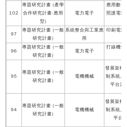
專題研究計畫 (產學
應用數位
102
合作研究計畫-應用
電力電子
照護電動
型)
專題研究計畫 (一般
系統整合與工業應
印刷電路
97
研究計畫)
用
專題研究計畫 (一般
打線機快
96
電力電子
研究計畫)
發展架構在
專題研究計畫 (一般
95
電機機械
制系統上
研究計畫)
平台定位
發展架構在
專題研究計畫 (一般
94
電機機械
制系統上
研究計畫)
平台