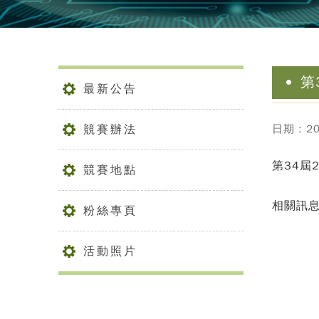
第
最新公告
競賽辦法
日期：202
第34屆
競賽地點
相關訊
粉絲專頁
活動照片