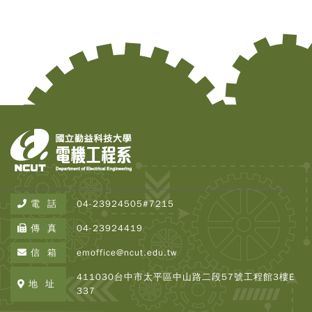
Copy
電 話
04-23924505#7215
© 2
Tai
傳 真
04-23924419
Instr
Rese
信 箱
emoffice@ncut.edu.tw
Inst
All R
411030台中市太平區中山路二段57號工程館3樓E
Rese
地 址
337
Desi
B