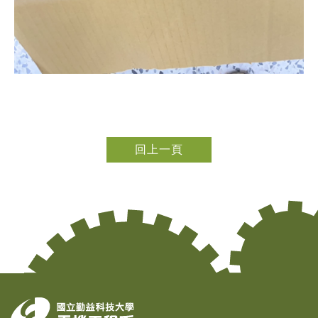
回上一頁
Copy
© 2
Tai