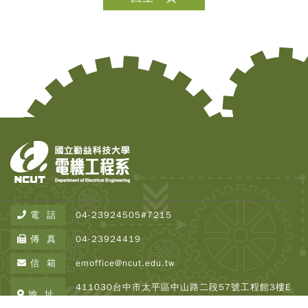
Copy
© 2
Tai
Instr
Rese
Inst
All R
電 話
04-23924505#7215
Rese
Desi
傳 真
04-23924419
B
Devi
信 箱
emoffice@ncut.edu.tw
瀏覽人
250
411030台中市太平區中山路二段57號工程館3樓E
地 址
337