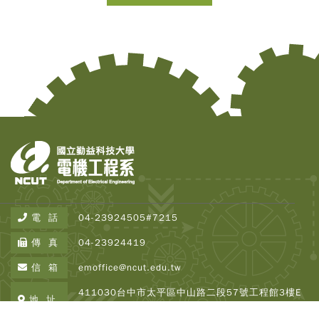
Copy
© 2
Tai
Instr
Rese
Inst
All R
電 話
04-23924505#7215
Rese
Desi
傳 真
04-23924419
B
Devi
信 箱
emoffice@ncut.edu.tw
瀏覽人
250
411030台中市太平區中山路二段57號工程館3樓E
地 址
337