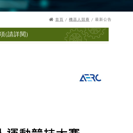
首頁
/
機器人競賽
/ 最新公告
項(請詳閱)