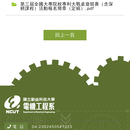
第三屆全國大專院校專利大戰桌遊競賽（含深
耕課程）活動報名簡章（定稿）.pdf
回上一頁
Copy
© 2
Tai
Instr
Rese
Inst
All R
電 話
04-23924505#7215
Rese