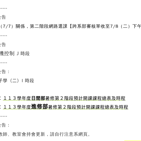
-----
公告
（7/7）關係，第二階段網路選課【跨系部審核單收至7/8（二）下午
-----
公告
機控制 J
時段
-----
公告：
子學（二）I 時段
：
１１３學年度
日間部
暑修第２階段預計開課課程總表及時程
進修部
：
１１３學年度
暑修第２階段預計開課課程總表及時程
-----
公告：
教師、教室會持會更新，請自行注意系網頁。