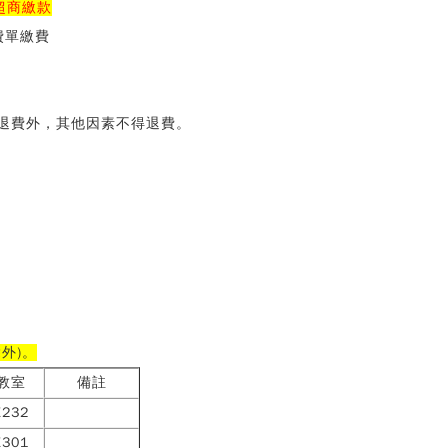
超商繳款
費單繳費
退費外，其他因素不得退費。
外)。
教室
備註
E232
E301