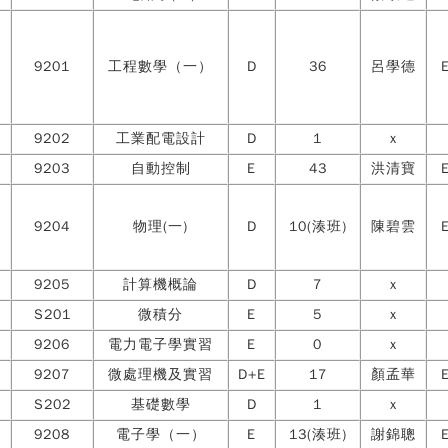
9201
工程數學（一）
D
36
呂學德
9202
工業配電設計
D
1
x
9203
自動控制
E
43
洪清寶
9204
物理(一)
D
10(湊班)
陳碧雲
9205
計算機概論
D
7
x
S201
微積分
E
5
x
9206
電力電子學實習
E
0
x
9207
微處理機及實習
D+E
17
顏孟華
S202
基礎數學
D
1
x
9208
電子學（一）
E
13(湊班)
謝錦聰