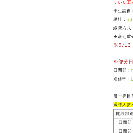
※6/6(五
學生請自
網址：
ht
繳費方式
★暑期重
※6/1
※部分
日間部：
進修部：
暑一梯目
選課人數
開設部
日間部
日間部