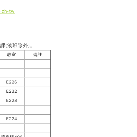
=zh-tw
課(湊班除外)。
教室
備註
E226
E232
E228
E224