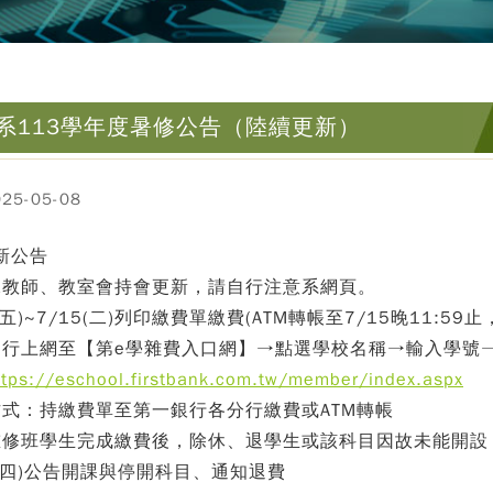
系113學年度暑修公告（陸續更新）
5-05-08
更新公告
課教師、教室會持會更新，請自行注意系網頁。
(五)~7/15(二)列印繳費單繳費(ATM轉帳至7/15晚11:5
自行上網至【第e學雜費入口網】→點選學校名稱→輸入學號
ttps://eschool.firstbank.com.tw/member/index.aspx
式：持繳費單至第一銀行各分行繳費或ATM轉帳
重修班學生完成繳費後，除休、退學生或該科目因故未能開設
7(四)公告開課與停開科目、通知退費