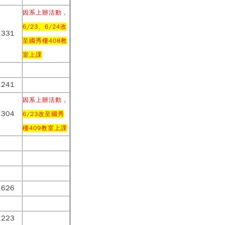
因系上辦活動，
6/23、6/24改
E331
至國秀樓408教
室上課
E241
因系上辦活動，
E304
6/23改至國秀
樓409教室上課
E626
E223