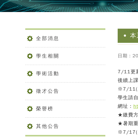
本
全部消息
學生相關
日期：202
7/11
學術活動
後續上
※7/11
徵才公告
學生請
網址：
h
榮譽榜
★繳費方
★暑期
其他公告
※7/1