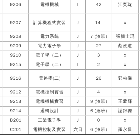
9206
電機機械
I
42
江奕琁
9207
計算機程式實習
J
14
x
9208
電力系統
J
7 (湊班)
張簡士琨
9209
電力電子學
J
27
蔡政道
9210
電子學（二）
J
3
x
9215
電子學（二）
I
2
x
9316
電路學(二)
J
26
郭柏儀
9212
電機控制實習
J
4
x
9213
電機機械實習
J
9 (湊班)
王孟輝
9214
邏輯設計
J
6 (湊班)
謝錦聰
B201
工業電子學
J
0
x
C201
電機控制及實習
六日
6 (湊班)
羅永昌