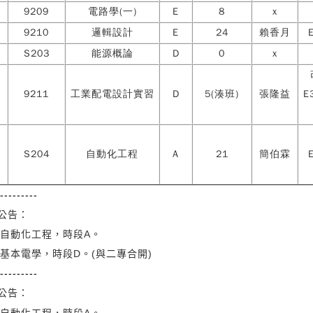
9209
電路學(一)
E
8
x
9210
邏輯設計
E
24
賴香月
S203
能源概論
D
0
x
9211
工業配電設計實習
D
5(湊班)
張隆益
E
S204
自動化工程
A
21
簡伯霖
---------
公告：
自動化工程
，時段A。
-基本電學
，時段D。(與二專合開)
---------
公告：