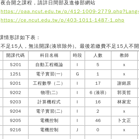
日夜合開之課程，請詳日間部及進修部網站
：
https://oaa.ncut.edu.tw/p/412-1009-2779.php?Lang
：
https://ce.ncut.edu.tw/p/403-1011-1487-1.php
課情形詳如下表：
不足15人，無法開課(湊班除外)。最後若繳費不足15人不開
別
開課代碼
科目名稱
時段
人數
教師
S201
自動工程概論
I
5
x
1251
電子實習(一)
G
1
x
9201
工程數學（二）
I
17
謝銘原
9202
物理(二)
I
6 (湊班)
郭英哲
9203
計算機程式
I
16
林家宏
9204
電子實習(二)
I
2
x
9205
電機控制
I
46
卜文正
9216
電機控制
J
0
x