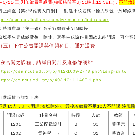
)~6/11(三)列印繳費單繳費(轉帳時間至6/11晚上11:59止)，
不開放
行上網至【第e學雜費入口網】→點選學校名稱→輸入學號→列印繳
tps://eschool.firstbank.com.tw/member/index.aspx
：持繳費單至第一銀行各分行繳費或ATM轉帳
修班學生完成繳費後，除休、退學生或該科目因故未能開設，可全額
3（五）下午公告開課與停開科目、通知退費
日夜合開之課程，請詳日間部及進修部網站
https://oaa.ncut.edu.tw/p/412-1009-2779.php?Lang=zh-tw
https://ce.ncut.edu.tw/p/403-1011-1487-1.php
前選課情形詳如下表
不足15人，無法開課(湊班除外)。最後若繳費不足15人不開課(湊班除
別
開課代碼
科目名稱
時段
人數
教師
1201
工業配電設計
B
30
葉明宗
1202
電路學(一)
C
31
蔡政道