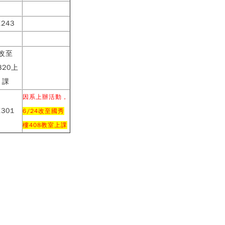
E243
改至
320上
課
因系上辦活動，
E301
6/24改至國秀
樓408教室上課