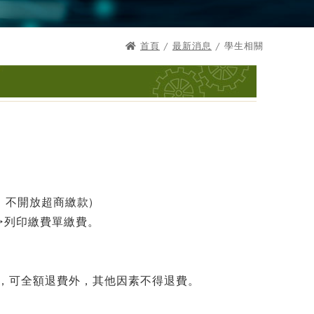
首頁
/
最新消息
/ 學生相關
9止，不開放超商繳款)
→列印繳費單繳費。
，可全額退費外，其他因素不得退費。