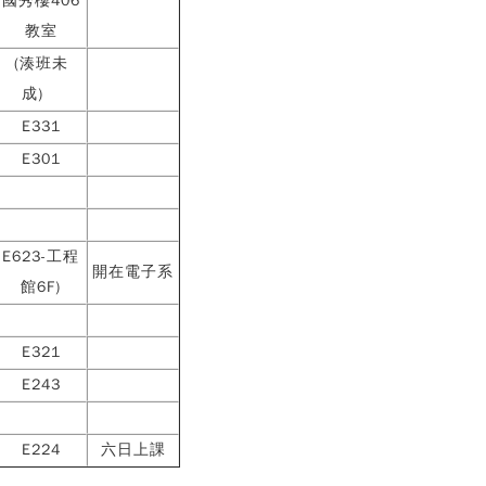
國秀樓406
教室
(湊班未
成)
E331
E301
E623-工程
開在電子系
館6F)
E321
E243
E224
六日上課