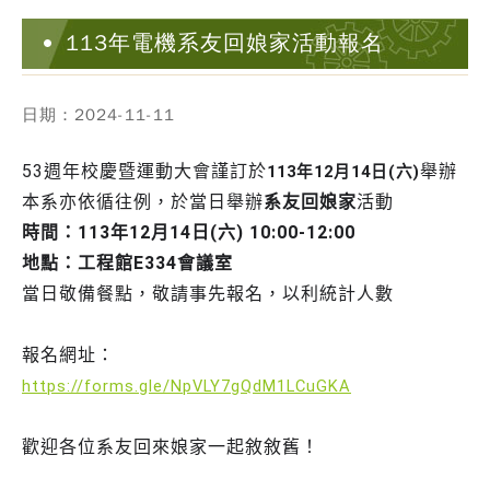
113年電機系友回娘家活動報名
日期：2024-11-11
53週年校慶暨運動大會謹訂於
舉辦
113年12月14日(六)
本系亦依循往例，於當日舉辦
系友回娘家
活動
時間：113年12月14日(六) 10:00-12:00
地點：工程館E334會議室
當日敬備餐點，敬請事先報名，以利統計人數
報名網址：
https://forms.gle/NpVLY7gQdM1LCuGKA
歡迎各位系友回來娘家一起敘敘舊！