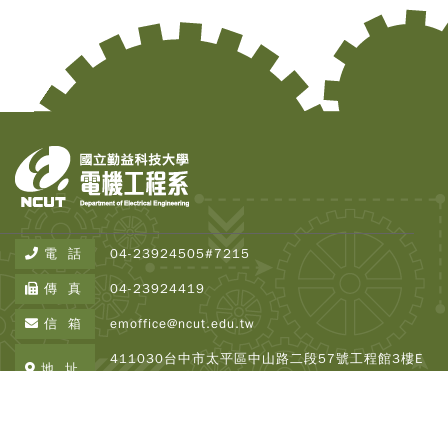
電 話
04-23924505#7215
傳 真
04-23924419
Copy
信 箱
emoffice@ncut.edu.tw
© 2
Tai
411030台中市太平區中山路二段57號工程館3樓E
Instr
地 址
337
Rese
Inst
All R
Copyright © 2026 NCUT EE All Rights Reserved.
Rese
Designed By
DeviseTop
瀏覽人次 : 2501882