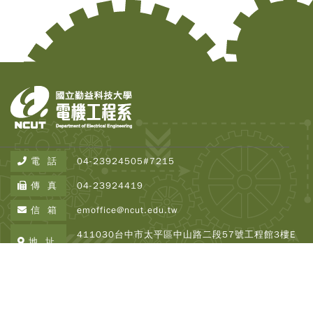
電 話
04-23924505#7215
傳 真
04-23924419
信 箱
emoffice@ncut.edu.tw
Copy
© 2
411030台中市太平區中山路二段57號工程館3樓E
Tai
地 址
337
Instr
Rese
Copyright © 2026 NCUT EE All Rights Reserved.
Inst
Designed By
DeviseTop
瀏覽人次 : 2507028
All R
Rese