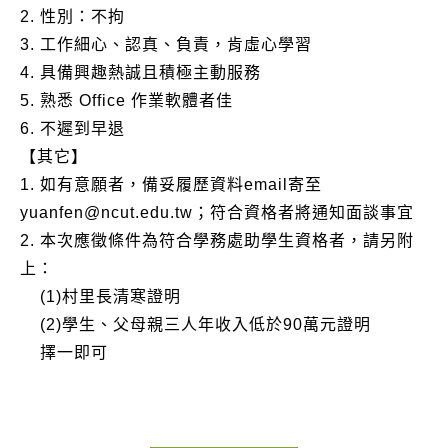
2. 性別：不拘
3. 工作細心、認真、負責，肯虛心學習
4. 具備興趣熱誠且積極主動服務
5. 熟悉 Office 作業軟體者佳
6. 不遲到早退
【其它】
1. 如有意願者，備妥履歷資料email寄至
yuanfen@ncut.edu.tw；符合資格者將通知面談事宜
2. 本次應徵條件為符合學務處助學生資格者，請另附
上：
(1)村里長清寒證明
(2)學生、父母親三人年收入低於90萬元證明
擇一即可