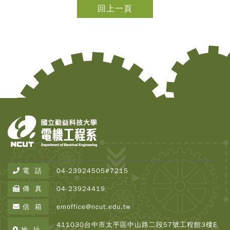
回上一頁
Copy
電 話
04-23924505#7215
© 2
Tai
傳 真
04-23924419
Instr
Rese
信 箱
emoffice@ncut.edu.tw
Inst
All R
411030台中市太平區中山路二段57號工程館3樓E
Rese
地 址