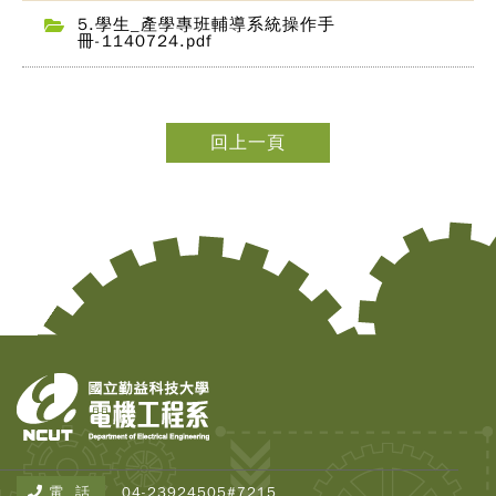
5.學生_產學專班輔導系統操作手
冊-1140724.pdf
回上一頁
電 話
04-23924505#7215