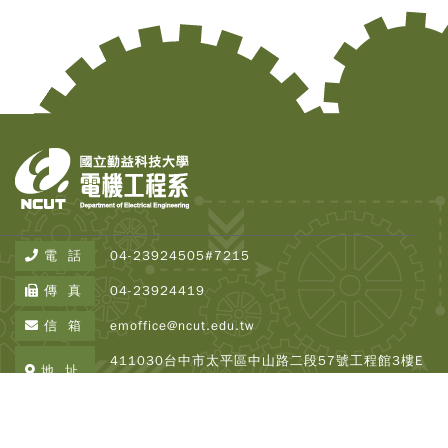
電 話
04-23924505#7215
傳 真
04-23924419
Copy
© 2
信 箱
emoffice@ncut.edu.tw
Tai
411030台中市太平區中山路二段57號工程館3樓E
Instr
地 址
Rese
337
Inst
All R
Copyright © 2026 NCUT EE All Rights Reserved.
Rese
Designed By
DeviseTop
瀏覽人次 : 2501888