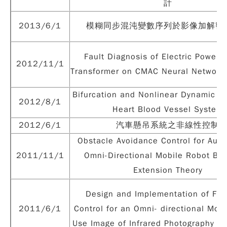
計
2013/6/1
模糊同步混沌變數序列於影像加解密
Fault Diagnosis of Electric Power 
2012/11/1
Transformer on CMAC Neural Network
Bifurcation and Nonlinear Dynamic An
2012/8/1
Heart Blood Vessel System
2012/6/1
汽車懸吊系統之非線性控制
Obstacle Avoidance Control for Au
2011/11/1
Omni-Directional Mobile Robot Ba
Extension Theory
Design and Implementation of Fol
2011/6/1
Control for an Omni- directional Mob
Use Image of Infrared Photography T