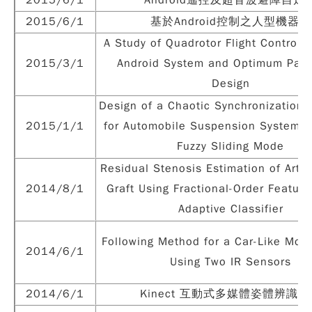
2015/6/1
Android遙控及超音波避障自走
2015/6/1
基於Android控制之人型機器人
A Study of Quadrotor Flight Control 
2015/3/1
Android System and Optimum Par
Design
Design of a Chaotic Synchronization C
2015/1/1
for Automobile Suspension System 
Fuzzy Sliding Mode
Residual Stenosis Estimation of Arte
2014/8/1
Graft Using Fractional-Order Featur
Adaptive Classifier
Following Method for a Car-Like Mob
2014/6/1
Using Two IR Sensors
2014/6/1
Kinect 互動式多媒體姿體辨識系