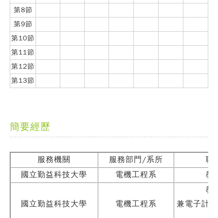
第8節
第9節
第10節
第11節
第12節
第13節
簡要經歷
服務機關
服務部門/系所
職
國立勤益科技大學
電機工程系
教
教
國立勤益科技大學
電機工程系
兼電子計算