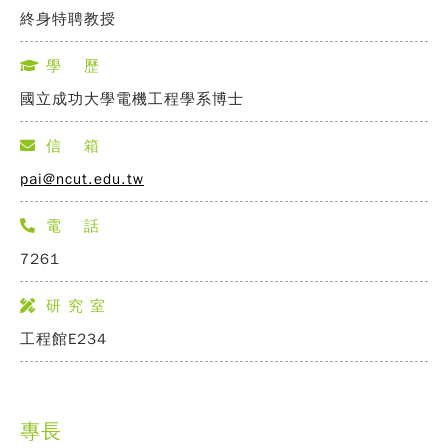
終身特聘教授
學 歷
國立成功大學電機工程學系博士
信 箱
pai@ncut.edu.tw
電 話
7261
研 究 室
工程館E234
專長