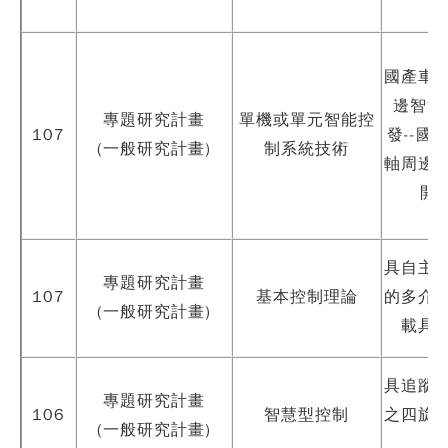
國產車
邊智能
專題研究計畫
單機或單元智能控
107
發--國
(一般研究計畫)
制系統技術
軸周邊
開發(
具自主
專題研究計畫
107
基本控制理論
的多介
(一般研究計畫)
載具
具追蹤
專題研究計畫
106
智慧型控制
之四旋
(一般研究計畫)