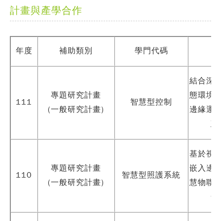
計畫與產學合作
年度
補助類別
學門代碼
結合深
專題研究計畫
態環境
111
智慧型控制
(一般研究計畫)
邊緣運
建
基於視
專題研究計畫
嵌入邊
110
智慧型照護系統
(一般研究計畫)
慧物聯
合