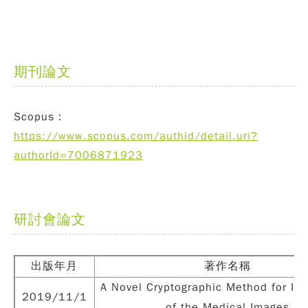
期刊論文
Scopus：
https://www.scopus.com/authid/detail.uri?
authorId=7006871923
研討會論文
出版年月
著作名稱
A Novel Cryptographic Method for Inf
2019/11/1
of the Medical Images