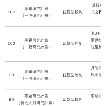
基於An
專題研究計畫
102
智慧型載具
式之四
(一般研究計畫)
以FPG
專題研究計畫
滑動模
100
智慧型控制
(一般研究計畫)
統混沌
設
具智慧
專題研究計畫
99
智慧型控制
汽車乘
(一般研究計畫)
舒
專題研究計畫
駕駛輔
99
智慧型載具
(新進人員研究計畫)
測