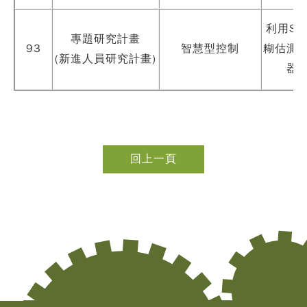
利用So
專題研究計畫
93
智慧型控制
糊估測
(新進人員研究計畫)
器