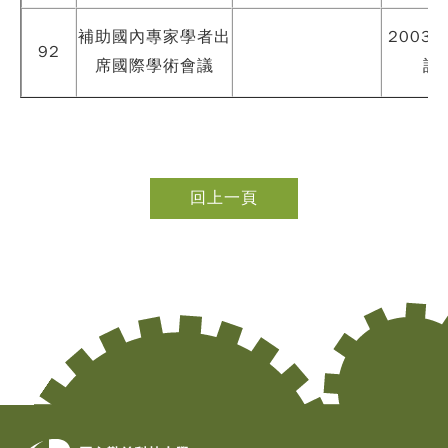
補助國內專家學者出
2003
92
席國際學術會議
討會
Copy
© 2