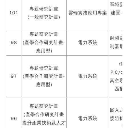
區域雲
專題研究計畫
101
雲端實務應用專案
建置-使
(一般研究計畫)
專題研究計畫
射頻電
98
(產學合作研究計畫-
電力系統
制器最
應用型)
植基
專題研究計畫
PIC/d
97
(產學合作研究計畫-
電力系統
真空系
應用型)
匹配
專題研究計畫
嵌入式
(產學合作研究計畫
96
電力系統
漿阻抗
提升產業技術及人才
設