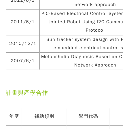
2011/6/1
network approach
PIC-Based Electrical Control System 
2011/6/1
Jointed Robot Using I2C Communi
Protocol
Sun tracker system design with PI
2010/12/1
embedded electrical control sy
Melancholia Diagnosis Based on CMA
2007/6/1
Network Approach
計畫與產學合作
年度
補助類別
學門代碼