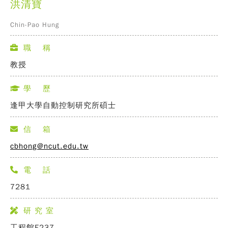
洪清寶
Chin-Pao Hung
職 稱
教授
學 歷
逢甲大學自動控制研究所碩士
信 箱
cbhong@ncut.edu.tw
電 話
7281
研 究 室
工程館E237