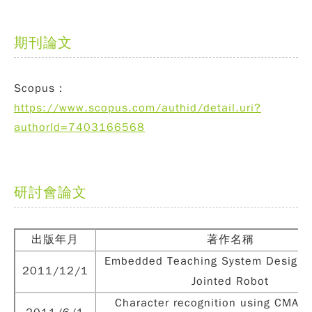
期刊論文
Scopus：
https://www.scopus.com/authid/detail.uri?
authorId=7403166568
研討會論文
出版年月
著作名稱
Embedded Teaching System Design o
2011/12/1
Jointed Robot
Character recognition using CMAC 