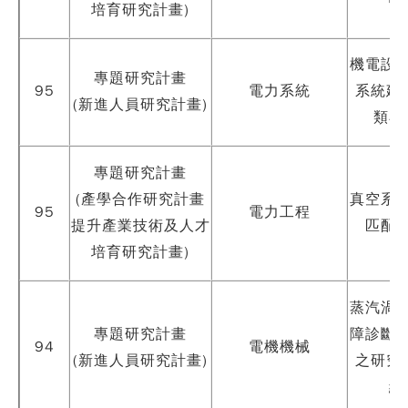
培育研究計畫)
機電設
專題研究計畫
95
電力系統
系統建
(新進人員研究計畫)
類小
專題研究計畫
(產學合作研究計畫
真空系
95
電力工程
提升產業技術及人才
匹配
培育研究計畫)
蒸汽渦
專題研究計畫
障診斷
94
電機機械
(新進人員研究計畫)
之研究
網