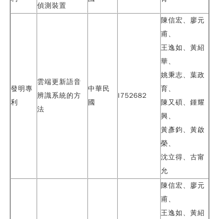
偵測裝置
陳信宏、廖元
甫、
王逸如、黃紹
華、
姚秉志、
葉政
雲端更新語音
發明專
中華民
育
、
辨識系統的方
I752682
利
國
陳又碩、鍾耀
法
興、
黃彥鈞、黃啟
榮、
沈立得、古甯
允
陳信宏、廖元
甫、
王逸如、黃紹