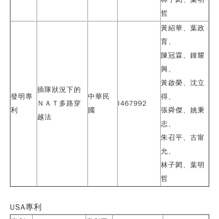
哲
黃紹華、
葉政
育
、
陳冠霖、鍾耀
興、
黃啟榮、沈立
插隊狀況下的
發明專
中華民
得、
ＮＡＴ多路穿
I467992
利
國
張舜傑、姚秉
越法
志、
朱召平、古甯
允、
林子閎、葉明
哲
USA
專利