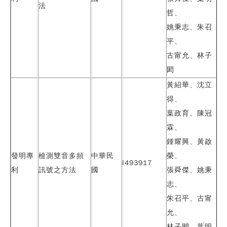
法
哲、
姚秉志、朱召
平、
古甯允、林子
閎
黃紹華、沈立
得、
葉政育
、陳冠
霖、
鍾耀興、黃啟
發明專
檢測雙音多頻
中華民
榮、
I493917
利
訊號之方法
國
張舜傑、姚秉
志、
朱召平、古甯
允、
林子閎、葉明