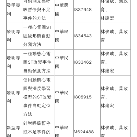
可偵測完整呼
林俊成、
葉政
發明專
中華民
吸暫停與不足
I837948
育
、
利
國
事件的方法
林建宏
一種心電圖ST
發明專
中華民
林俊成、
葉政
區段形態自動
I834543
利
國
育
分類方法
一種動態心電
林俊成、
葉政
發明專
中華民
圖ST改變事件
I833462
育
、
利
國
自動偵測方法
林建宏
使用動態心電
圖與深度學習
林俊成、
葉政
發明專
中華民
模型的ST改變
I808915
育
、
利
國
事件自動定位
林建宏
方法
針對呼吸暫停
新型專
中華民
林俊成、
葉政
或不足事件的
M624488
利
國
育