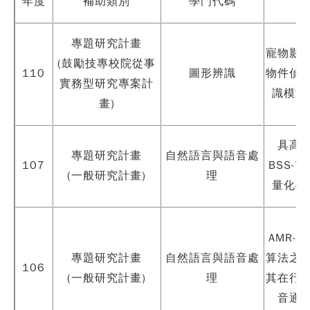
年度
補助類別
學門代碼
專題研究計畫
寵物影
(鼓勵技專校院從事
110
圖形辨識
物件偵
實務型研究專案計
識模型
畫)
具高
專題研究計畫
自然語言與語音處
107
BSS-
(一般研究計畫)
理
量化碼
AMR-
專題研究計畫
自然語言與語音處
算法之
106
(一般研究計畫)
理
其在行
音通