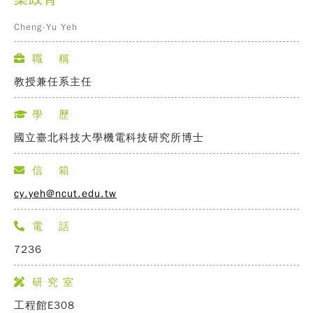
Cheng-Yu Yeh
職 稱
教授兼任系主任
學 歷
國立臺北科技大學機電科技研究所博士
信 箱
cy.yeh@ncut.edu.tw
電 話
7236
研 究 室
工程館E308