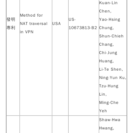
Kuan-Lin
Chen,
Method for
發明
US-
Yao-Hsing
NAT traversal
USA
專利
10673813-B2
Chung,
in VPN
Shun-Chieh
Chang,
Chi-Jung
Huang,
Li-Te Shen,
Ning-Yun Ku,
Tzu-Hung
Lin,
Ming-Che
Yeh
Shaw-Hwa
Hwang,