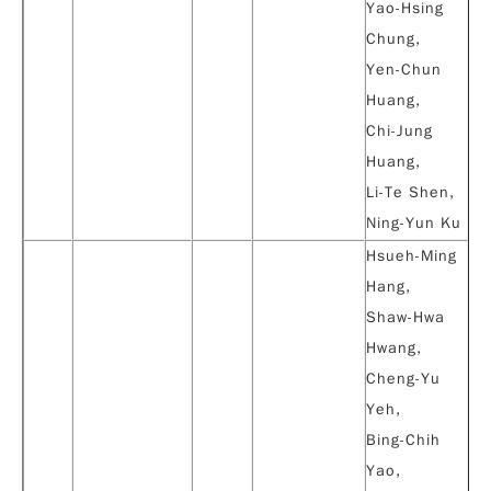
Yao-Hsing
Chung,
Yen-Chun
Huang,
Chi-Jung
Huang,
Li-Te Shen,
Ning-Yun Ku
Hsueh-Ming
Hang,
Shaw-Hwa
Hwang,
Cheng-Yu
Yeh
,
Bing-Chih
Yao,