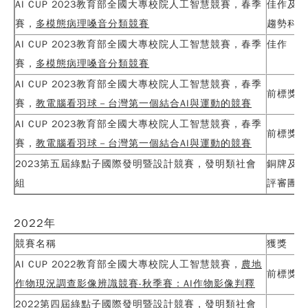
AI CUP 2023教育部全國大專校院人工智慧競賽，春季
佳作及
賽，
多模態病理嗓音分類競賽
趨勢科技
AI CUP 2023教育部全國大專校院人工智慧競賽，春季
佳作
賽，
多模態病理嗓音分類競賽
AI CUP 2023教育部全國大專校院人工智慧競賽，春季
前標獎狀
賽，
教電腦看羽球
－台灣第一個結合
AI
與運動的
競賽
AI CUP 2023教育部全國大專校院人工智慧競賽，春季
前標獎狀
賽，
教電腦看羽球
－台灣第一個結合
AI
與運動的
競賽
Copy
© 2
2023第五屆綠點子國際發明暨設計競賽，發明類社會
銅牌及
Tai
組
評審團特
Instr
Rese
Inst
All R
2022
年
Rese
競賽名稱
獲獎
Desi
B
AI CUP 2022教育部全國大專校院人工智慧競賽，
農地
Devi
前標獎狀
瀏覽人
作物現況調查影像辨識競賽
-
秋季賽：
AI
作物影像判釋
250
2022第四屆綠點子國際發明暨設計競賽，發明類社會