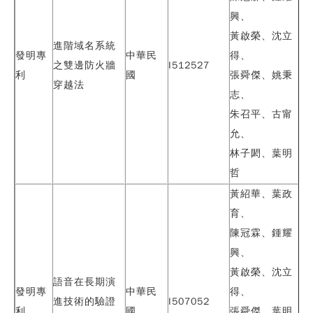
興、
黃啟榮、沈立
進階域名系統
發明專
中華民
得、
之雙邊防火牆
I512527
利
國
張舜傑、姚秉
穿越法
志、
朱召平、古甯
允、
林子閎、葉明
哲
黃紹華、
葉政
育
、
陳冠霖、鍾耀
興、
黃啟榮、沈立
語音在長期演
發明專
中華民
得、
進技術的驗證
I507052
利
國
張舜傑、葉明