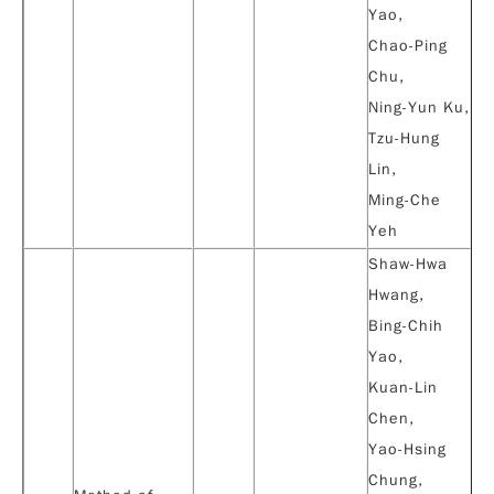
Yao,
Chao-Ping
Chu,
Ning-Yun Ku,
Tzu-Hung
Lin,
Ming-Che
Yeh
Shaw-Hwa
Hwang,
Bing-Chih
Yao,
Kuan-Lin
Chen,
Yao-Hsing
Chung,