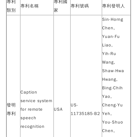
專利
專利國
專利名稱
專利號碼
專利發明人
類別
家
Sin-Horng
Chen,
Yuan-Fu
Liao,
Yih-Ru
Wang,
Shaw-Hwa
Hwang,
Bing-Chih
Caption
Yao,
service system
發明
US-
Cheng-Yu
for remote
USA
專利
11735185-B2
Yeh
,
speech
You-Shuo
recognition
Chen,