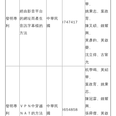
華、
經由影音平台
姚秉志、
葉政
發明專
的網址而產生
中華民
育
、
I747417
利
音訊字幕檔的
國
陳又碩、鍾耀
方法
興、
黃彥鈞、黃啟
榮、
沈立得、古甯
允
杭學鳴、黃紹
華、
葉政育
、姚秉
志、
陳冠霖、鍾耀
發明專
ＶＰＮ中穿越
中華民
興、
I654858
利
ＮＡＴ的方法
國
張舜傑、黃啟