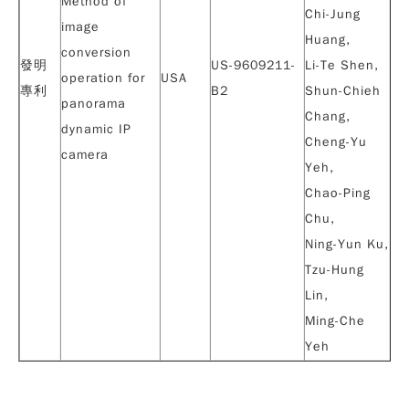
Method of
Chi-Jung
image
Huang,
conversion
發明
US-9609211-
Li-Te Shen,
operation for
USA
專利
B2
Shun-Chieh
panorama
Chang,
dynamic IP
Cheng-Yu
camera
Yeh
,
Chao-Ping
Chu,
Ning-Yun Ku,
Tzu-Hung
Lin,
Ming-Che
Yeh