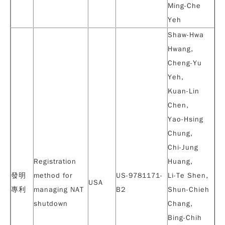
Ming-Che
Yeh
Shaw-Hwa
Hwang,
Cheng-Yu
Yeh
,
Kuan-Lin
Chen,
Yao-Hsing
Chung,
Chi-Jung
Registration
Huang,
發明
method for
US-9781171-
Li-Te Shen,
USA
專利
managing NAT
B2
Shun-Chieh
shutdown
Chang,
Bing-Chih