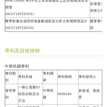
ARM Cortex M3平台上具高壓縮比之語音壓縮演算法
奕傑電子
開發
有限公司
(NCUT19TCE001)
醫學影像合成與特徵參數擷取及分析之軟體開發設計
國軍臺中
(NCUT16TCE010)
院
專利及技術移轉
中華民國專利
專利類
專利國
專利名稱
專利號碼
專利發明人
別
家
一種心電圖ST
發明專
中華民
林俊成、
葉政
區段自動定位
I839194
利
國
育
方法