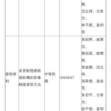
榮、
沈立得、古甯
允、
林子閎、葉明
哲
黃紹華、姚秉
志、
陳冠霖、鍾耀
興、
黃啟榮、沈立
全景動態網路
發明專
中華民
得、
攝影機的影像
I564647
利
國
張舜傑、
葉政
轉換運算方法
育
、
朱召平、古甯
允、
林子閎、葉明