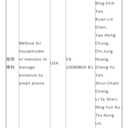
Bing-Chih
Yao,
Kuan-Lin
Chen,
Yao-Hsing
Method for
Chung,
householder
Chi-Jung
發明
of mansion to
US-
Huang,
USA
專利
manage
10089805-B1
Cheng-Yu
entrance by
Yeh
,
smart phone
Shun-Chieh
Chang,
Li-Te Shen,
Ning-Yun Ku,
Tzu-Hung
Lin,