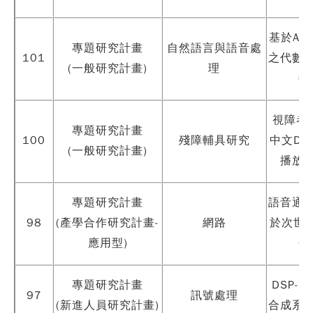
基於AC
專題研究計畫
自然語言與語音處
101
之代數
(一般研究計畫)
理
善
視障者
專題研究計畫
100
殘障輔具研究
中文DA
(一般研究計畫)
播放
專題研究計畫
語音通
98
(產學合作研究計畫-
網路
於次世代
應用型)
研
專題研究計畫
DSP-
97
訊號處理
(新進人員研究計畫)
合成系