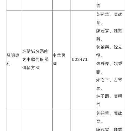
哲
黃紹華、
葉政
育
、
陳冠霖、鍾耀
興、
黃啟榮、沈立
進階域名系統
發明專
中華民
得、
之中繼伺服器
I523471
利
國
張舜傑、姚秉
傳輸方法
志、
朱召平、古甯
允、
林子閎、葉明
哲
黃紹華、
葉政
育
、
陳冠霖、鍾耀