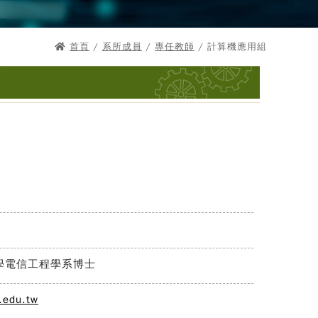
首頁
/
系所成員
/
專任教師
/ 計算機應用組
學電信工程學系博士
.edu.tw