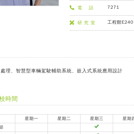
7271
電 話
工程館E240
研 究 室
像處理、智慧型車輛駕駛輔助系統、嵌入式系統應用設計
校時間
星期一
星期二
星期三
星期
節