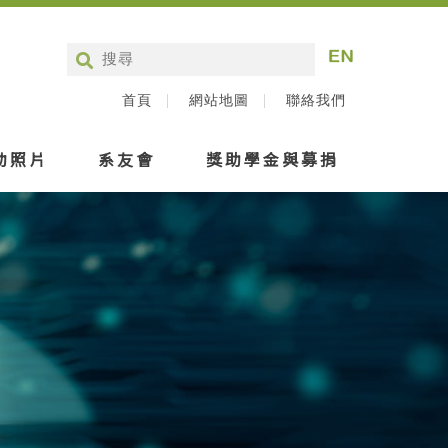
首頁
網站地圖
聯絡我們
動照片
系友會
獎助學金與募捐