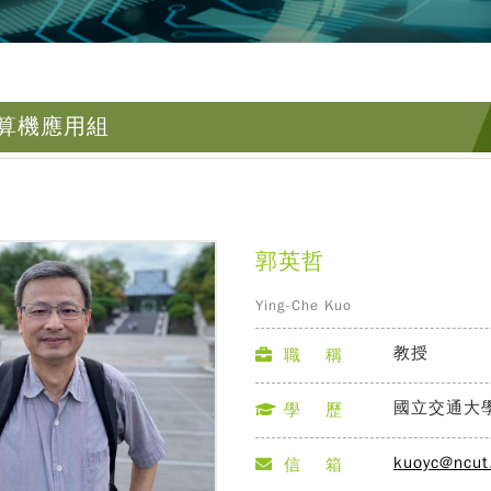
算機應用組
郭英哲
Ying-Che Kuo
教授
職 稱
國立交通大
學 歷
kuoyc@ncut
信 箱