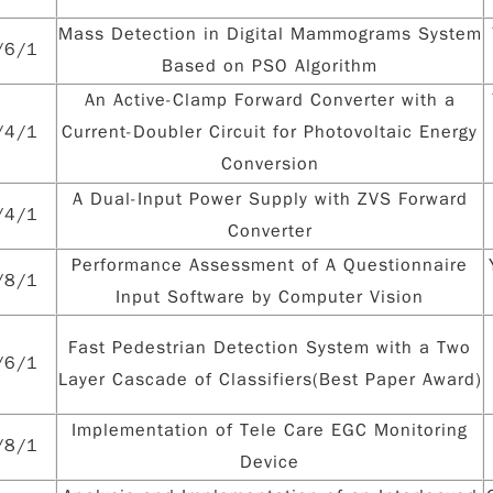
Mass Detection in Digital Mammograms System
/6/1
Based on PSO Algorithm
An Active-Clamp Forward Converter with a
/4/1
Current-Doubler Circuit for Photovoltaic Energy
Conversion
A Dual-Input Power Supply with ZVS Forward
/4/1
Converter
Performance Assessment of A Questionnaire
/8/1
Input Software by Computer Vision
Fast Pedestrian Detection System with a Two
/6/1
Layer Cascade of Classifiers(Best Paper Award)
Implementation of Tele Care EGC Monitoring
/8/1
Device