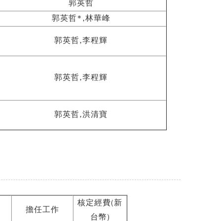
郭英哲
郭英哲*,林華峰
郭英哲,李程輝
郭英哲,李程輝
郭英哲,洪清寶
核定經費(新
擔任工作
台幣)