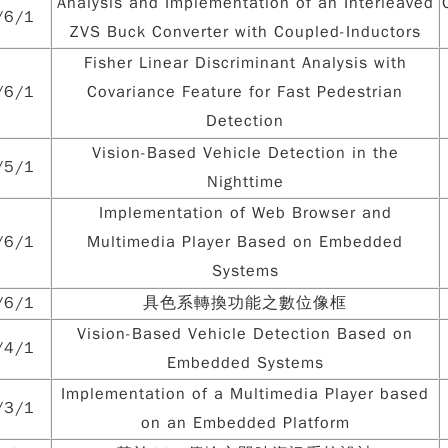
Analysis and Implementation of an Interleaved
/6/1
ZVS Buck Converter with Coupled-Inductors
Fisher Linear Discriminant Analysis with
/6/1
Covariance Feature for Fast Pedestrian
Detection
Vision-Based Vehicle Detection in the
/5/1
Nighttime
Implementation of Web Browser and
/6/1
Multimedia Player Based on Embedded
Systems
/6/1
具色系轉換功能之數位像框
Vision-Based Vehicle Detection Based on
/4/1
Embedded Systems
Implementation of a Multimedia Player based
/3/1
on an Embedded Platform