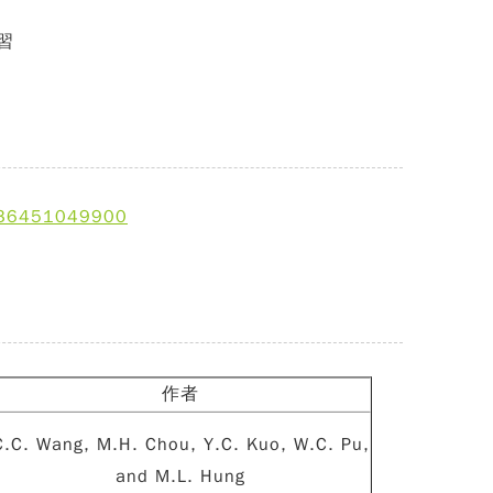
習
d=36451049900
作者
C.C. Wang, M.H. Chou, Y.C. Kuo, W.C. Pu,
and M.L. Hung