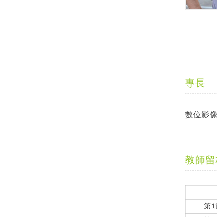
專長
數位影
教師留
第1