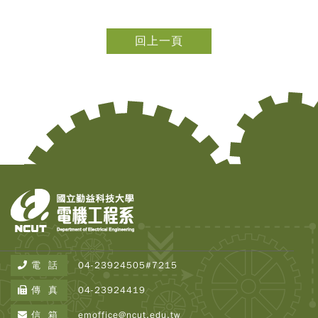
回上一頁
Copy
© 2
Tai
Instr
Rese
Inst
All R
電 話
04-23924505#7215
Rese
Desi
傳 真
04-23924419
B
Devi
信 箱
emoffice@ncut.edu.tw