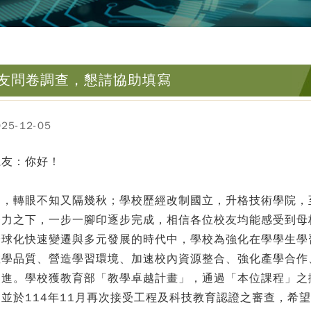
友問卷調查，懇請協助填寫
5-12-05
系友：你好！
逝，轉眼不知又隔幾秋；學校歷經改制國立，升格技術學院，至
努力之下，一步一腳印逐步完成，相信各位校友均能感受到母
全球化快速變遷與多元發展的時代中，學校為強化在學學生學
教學品質、營造學習環境、加速校內資源整合、強化產學合作
進。學校獲教育部「教學卓越計畫」，通過「本位課程」之擬
並於114年11月再次接受工程及科技教育認證之審查，希