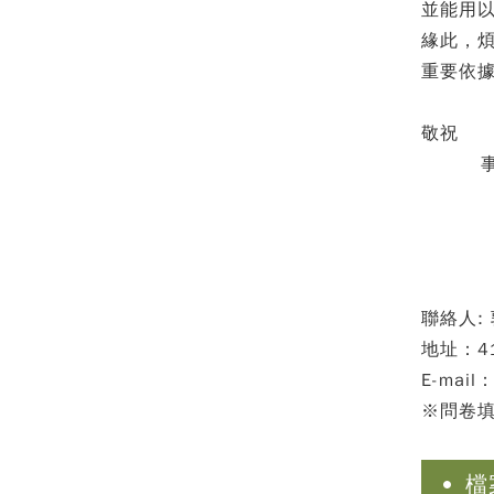
並能用
緣此，
重要依
敬祝
事事
學
國
聯絡人: 
地址：4
E-mail：
※問卷填
檔