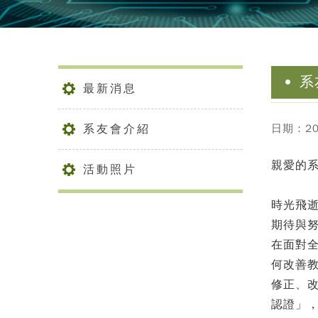
系
最新消息
系友會介紹
日期：202
親愛的
活動照片
時光飛
期待與
在面對
何改善
修正、改
認證」，