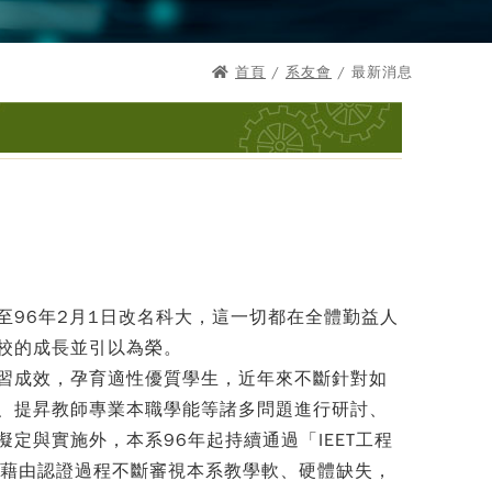
首頁
/
系友會
/ 最新消息
96年2月1日改名科大，這一切都在全體勤益人
校的成長並引以為榮。
習成效，孕育適性優質學生，近年來不斷針對如
、提昇教師專業本職學能等諸多問題進行研討、
定與實施外，本系96年起持續通過「IEET工程
望藉由認證過程不斷審視本系教學軟、硬體缺失，