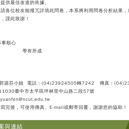
以提供最佳改進的依據。
煩請各位校友能撥冗詳填此問卷，本系將利用問卷分析結果，
據，謹此致謝！
順心
有所成
立勤益科技大學
郭源芬小姐 電話：(04)23924505轉7242 傳真：(04)2
11030臺中市太平區坪林里中山路二段57號
yuanfen@ncut.edu.tw
寫完後，可使用傳真、E-mail或郵寄回覆，謝謝您的協助！
案與連結