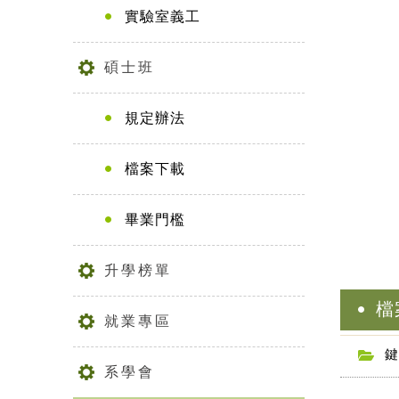
實驗室義工
碩士班
規定辦法
檔案下載
畢業門檻
升學榜單
檔
就業專區
鍵
系學會