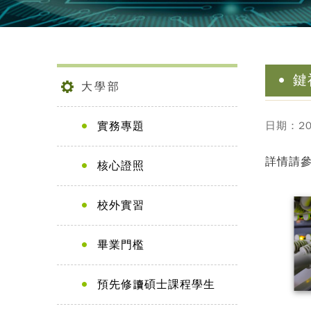
鍵
大學部
實務專題
日期：202
詳情請
核心證照
校外實習
畢業門檻
預先修讀碩士課程學生