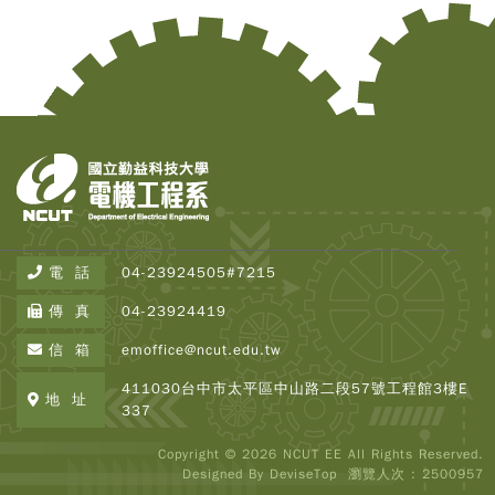
電 話
04-23924505#7215
傳 真
04-23924419
Copy
信 箱
emoffice@ncut.edu.tw
© 2
Tai
411030台中市太平區中山路二段57號工程館3樓E
Instr
地 址
337
Rese
Inst
Copyright © 2026 NCUT EE All Rights Reserved.
All R
Designed By
DeviseTop
瀏覽人次 : 2500957
Rese