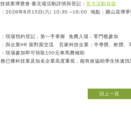
科技就業博覽會
·
臺北場
活動詳情與登記：
官方活動頁面
間：
2026
年8
月15
日(
六) 10:30
–16:00
地點：圓山花博爭
點
缺：現場預約登記，第一手掌握 免費入場：零門檻參加
：與企業HR 面對面交流 百家科技企業：半導體、軟體、電
助：現場參加即可領取100元車馬費補助
服務已獲科技業及知名企業高度重視，能有效協助學生快速找
回上一頁