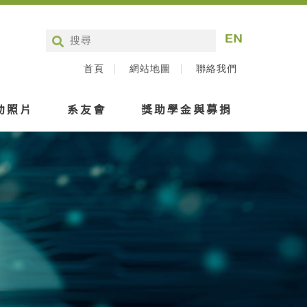
首頁
網站地圖
聯絡我們
動照片
系友會
獎助學金與募捐