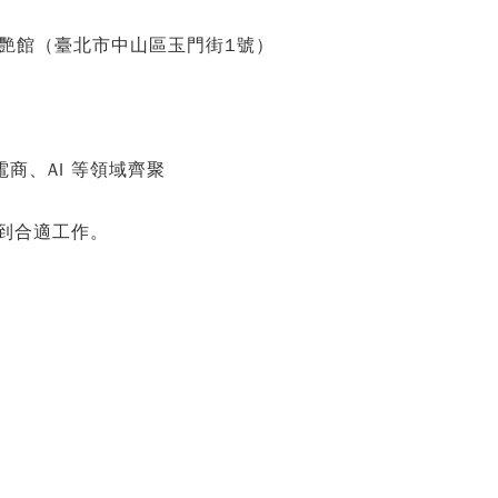
艷館（臺北市中山區玉門街1
號）
商、AI 等領域齊聚
到合適工作。