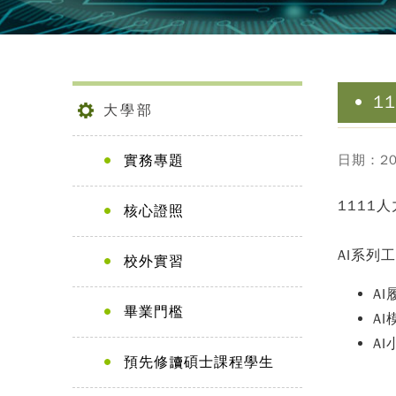
1
大學部
實務專題
日期：202
1111
核心證照
AI
系列工
校外實習
AI
畢業門檻
A
A
預先修讀碩士課程學生