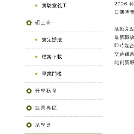
2026
實驗室義工
日期時
碩士班
活動亮
最新職
規定辦法
即時媒合
交通補
檔案下載
此創新
畢業門檻
升學榜單
就業專區
系學會