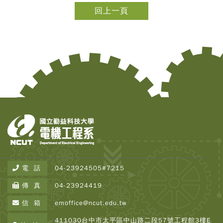
回上一頁
Copy
© 2
Tai
Instr
Rese
Inst
All R
電 話
04-23924505#7215
Rese
Desi
傳 真
04-23924419
B
Devi
信 箱
emoffice@ncut.edu.tw
瀏覽人
250
411030台中市太平區中山路二段57號工程館3樓E