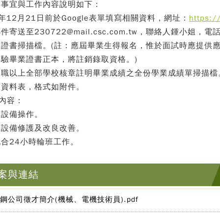
名事宜與工作內容說明如下：
14年12月21日前於Google表單填寫相關資料，網址：
https:/
寄送至230722@mail.csc.com.tw，聯絡人鍾小姐，電話0
業證書掃描檔。(註：應屆畢業生得報名，惟於面試時應提供
驗畢業證書正本，將註銷錄取資格。)
中職以上全部學校核章註明畢業成績之全份學業成績單掃描檔
人資料表，格式如附件。
作內容：
產設備操作。
產設備修護及改良改善。
合24小時輪班工作。
案與連結
鋼公司徵才簡介(機械、電機技術員).pdf