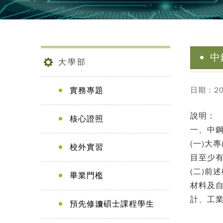
中
大學部
實務專題
日期：202
說明：
核心證照
一、中
(一)大
校外實習
目至少
(二)
畢業門檻
材料及
計、工
預先修讀碩士課程學生