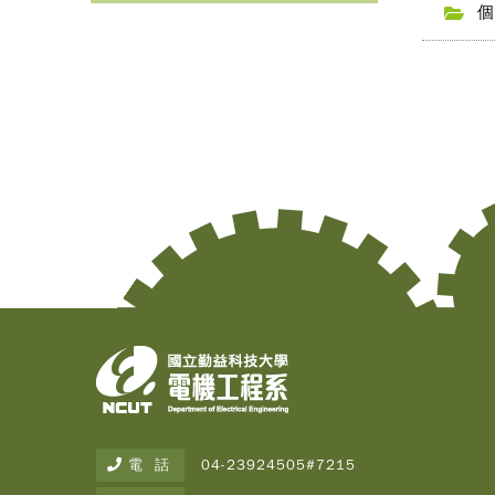
個
電 話
04-23924505#7215