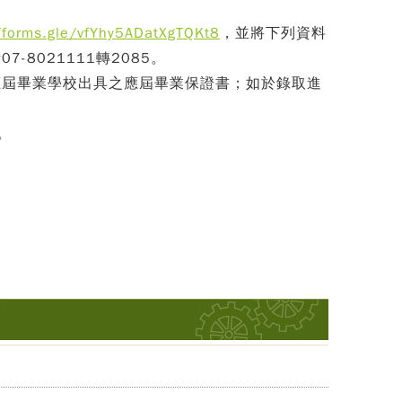
/forms.gle/vfYhy5ADatXgTQKt8
，並將下列資料
7-8021111轉2085。
應屆畢業學校出具之應屆畢業保證書；如於錄取進
。