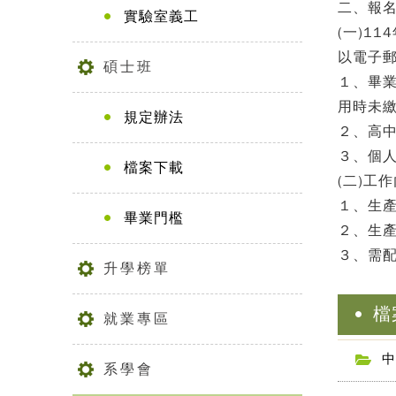
二、報
實驗室義工
(一)1
以電子郵件
碩士班
１、畢
用時未繳
規定辦法
２、高
３、個
檔案下載
(二)工
１、生
畢業門檻
２、生
３、需配
升學榜單
檔
就業專區
中
系學會