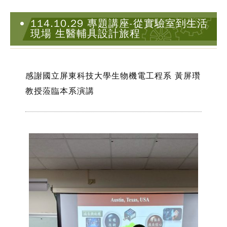
114.10.29 專題講座-從實驗室到生活
現場 生醫輔具設計旅程
感謝國立屏東科技大學生物機電工程系 黃屏瓚
教授蒞臨本系演講