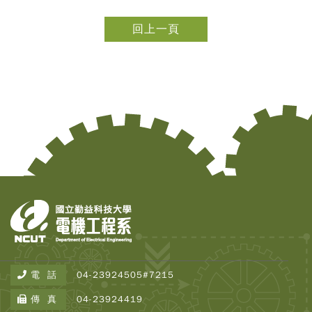
回上一頁
Copy
© 2
Tai
Instr
Rese
Inst
All R
電 話
04-23924505#7215
Rese
Desi
傳 真
04-23924419
B