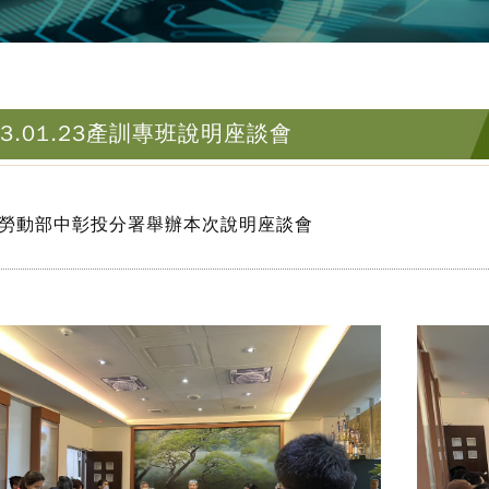
13.01.23產訓專班說明座談會
勞動部中彰投分署舉辦本次說明座談會