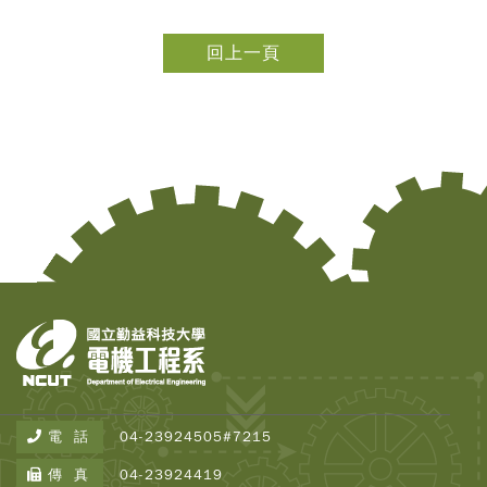
回上一頁
Copy
電 話
04-23924505#7215
© 2
Tai
傳 真
04-23924419
Instr