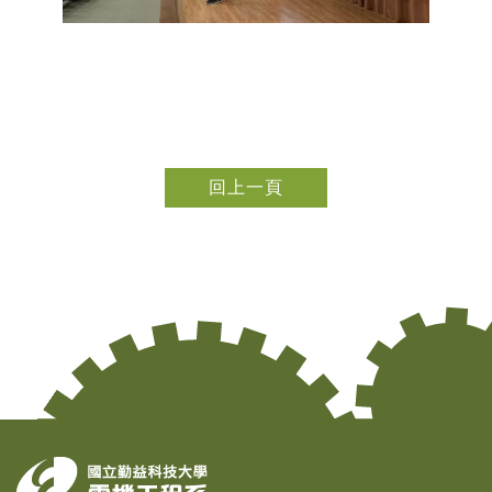
回上一頁
Copy
© 2
Tai