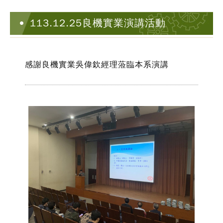
113.12.25良機實業演講活動
感謝良機實業吳偉欽經理蒞臨本系演講