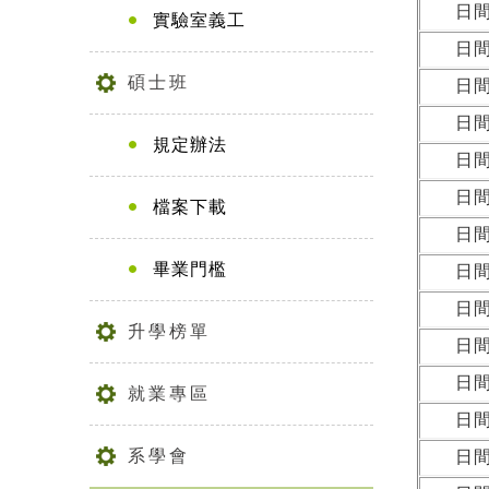
日
實驗室義工
日
碩士班
日
日
規定辦法
日
日
檔案下載
日
畢業門檻
日
日
升學榜單
日
日
就業專區
日
系學會
日