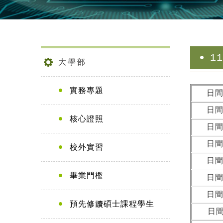
1
大學部
實務專題
日
日
核心證照
日
日
校外實習
日
畢業門檻
日
日
預先修讀碩士課程學生
日