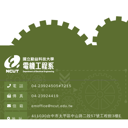
電 話
04-23924505#7215
Copy
© 2
傳 真
04-23924419
Tai
Instr
信 箱
emoffice@ncut.edu.tw
Rese
Inst
411030台中市太平區中山路二段57號工程館3樓E
All R
地 址
337
Rese