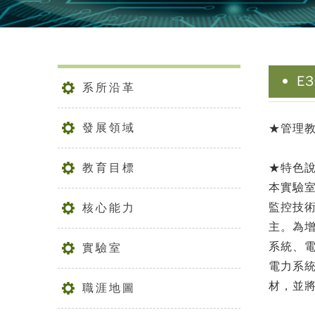
E
系所沿革
發展領域
★管理
教育目標
★特色
本實驗
監控技術
核心能力
主。為
系統、
實驗室
電力系
材，並
職涯地圖