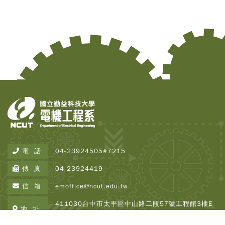
電 話
04-23924505#7215
Copy
© 2
傳 真
04-23924419
Tai
Instr
信 箱
emoffice@ncut.edu.tw
Rese
Inst
411030台中市太平區中山路二段57號工程館3樓E
All R
地 址
337
Rese