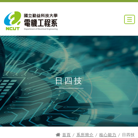
日四技
首頁
/
系所簡介
/
核心能力
/ 日四技