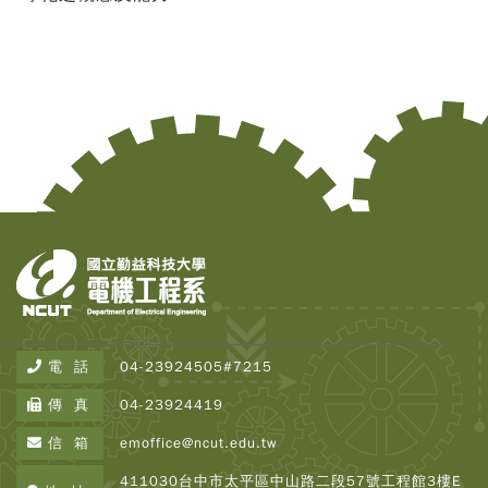
Copy
© 2
電 話
04-23924505#7215
Tai
Instr
傳 真
04-23924419
Rese
Inst
信 箱
emoffice@ncut.edu.tw
All R
Rese
411030台中市太平區中山路二段57號工程館3樓E