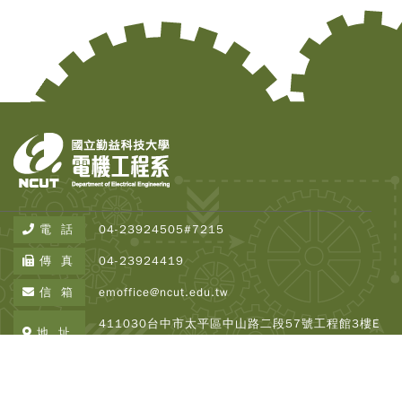
電 話
04-23924505#7215
傳 真
04-23924419
Copy
© 2
信 箱
emoffice@ncut.edu.tw
Tai
411030台中市太平區中山路二段57號工程館3樓E
Instr
地 址
Rese
337
Inst
All R
Copyright © 2026 NCUT EE All Rights Reserved.
Rese
Designed By
DeviseTop
瀏覽人次 : 2503379