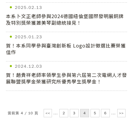
2025.02.13
本系卜文正老師參與2024德國紐倫堡國際發明展銅牌
及特別獎榮獲蕭美琴副總統接見！
2025.01.23
賀！本系同學參與臺灣創新板 Logo設計徵選比賽榮獲
佳作
2024.12.03
賀！趙貴祥老師率領學生參與第六屆第二次電網人才發
展聯盟獎學金榮獲研究所優秀學生獎學金！
當前第 4 / 10 頁
<<
...
2
3
4
5
6
...
>>